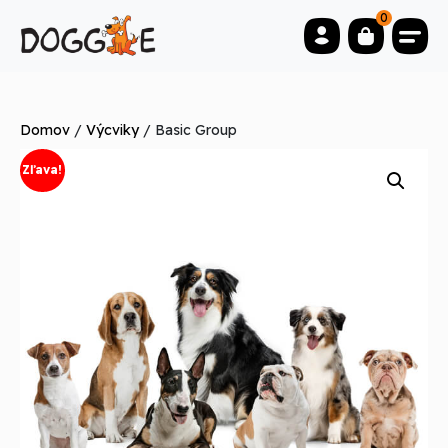
0
Domov
/
Výcviky
/ Basic Group
Zľava!