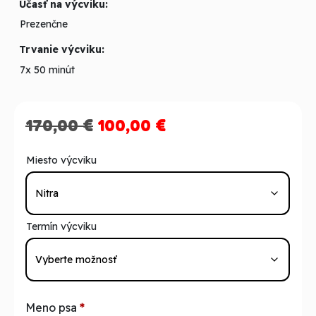
Účasť na výcviku:
Prezenčne
Trvanie výcviku:
7x 50 minút
Pôvodná
Aktuálna
170,00
€
100,00
€
cena
cena
Miesto výcviku
bola:
je:
170,00 €.
100,00 €.
Termín výcviku
Meno psa
*