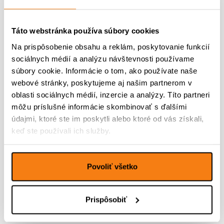
Dátum očkovania proti besnote
*
Táto webstránka používa súbory cookies
Na prispôsobenie obsahu a reklám, poskytovanie funkcií
sociálnych médií a analýzu návštevnosti používame
množstvo
súbory cookie. Informácie o tom, ako používate naše
Pridať do košíka
Basic
webové stránky, poskytujeme aj našim partnerom v
Group
oblasti sociálnych médií, inzercie a analýzy. Títo partneri
môžu príslušné informácie skombinovať s ďalšími
údajmi, ktoré ste im poskytli alebo ktoré od vás získali,
keď ste používali ich služby.
Popis
Ďalšie informácie
Povoliť všetko
Prispôsobiť