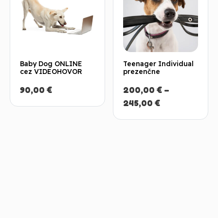
Baby Dog ONLINE
Teenager Individual
cez VIDEOHOVOR
prezenčne
90,00
€
200,00
€
–
Price
245,00
€
range:
200,00 €
through
245,00 €