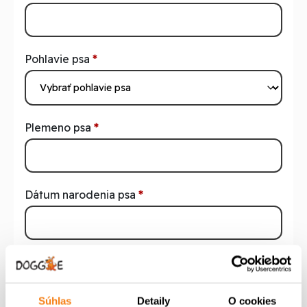
Pohlavie psa
*
Plemeno psa
*
Dátum narodenia psa
*
Dátum očkovania proti psinke a parvoviróze
*
Súhlas
Detaily
O cookies