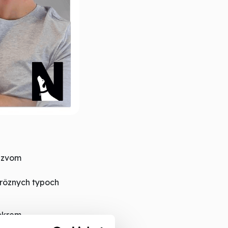
názvom
i rôznych typoch
 okrem