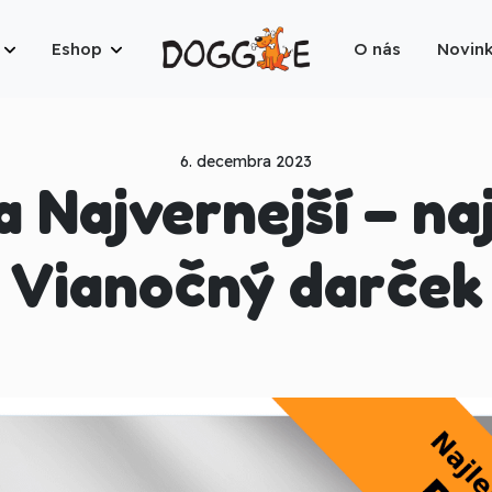
Eshop
O nás
Novin
6. decembra 2023
a Najvernejší – naj
Vianočný darček