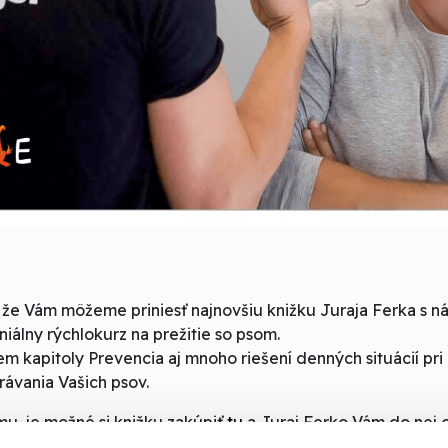
, že Vám môžeme priniesť najnovšiu knižku Juraja Ferka s 
niálny rýchlokurz na prežitie so psom.
em kapitoly Prevencia aj mnoho riešení denných situácií pr
ávania Vašich psov.
mu, je možné si knižku zakúpiť
tu
a Juraj Ferko Vám do nej
isu napíše aj osobné venovanie.