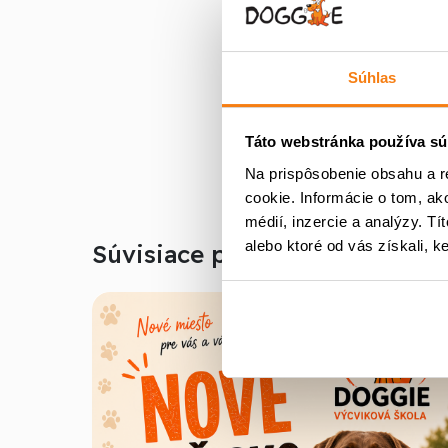
Do poznámky ne
V prípade záuj
Súhlas
Jurajom Ferk
Prajeme príjem
Táto webstránka používa sú
Na prispôsobenie obsahu a r
cookie. Informácie o tom, ak
médií, inzercie a analýzy. Tí
alebo ktoré od vás získali, ke
Súvisiace príspevky