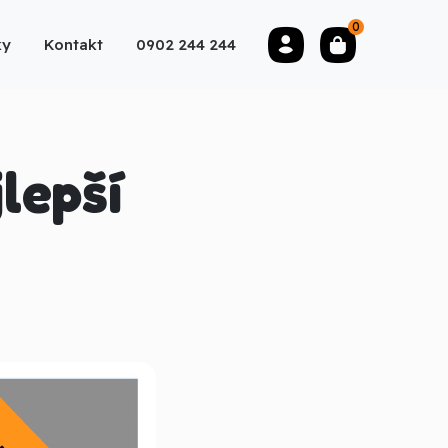
0
ky
Kontakt
0902 244 244
lepší