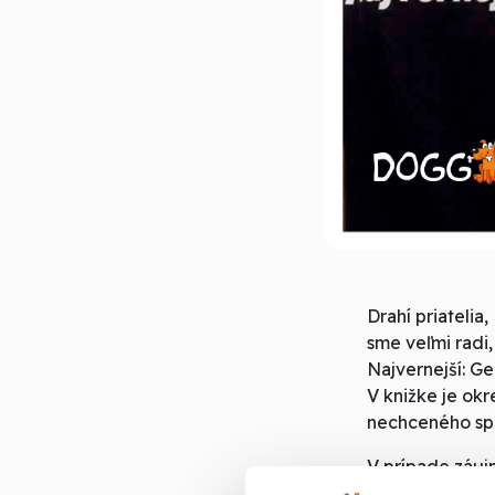
Drahí priatelia,
sme veľmi radi
Najvernejší: Ge
V knižke je okr
nechceného spr
V prípade záuj
vlastného podp