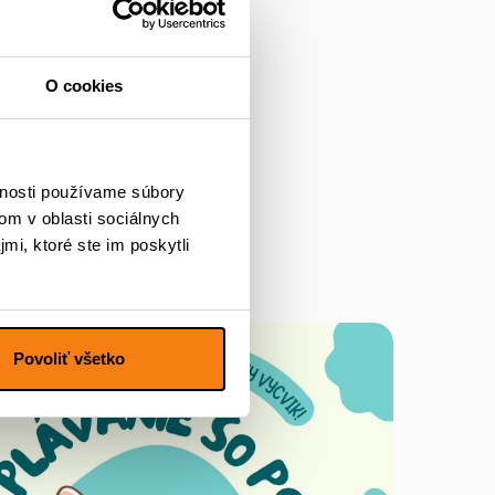
priamo s
O cookies
ý poukaz.
vnosti používame súbory
om v oblasti sociálnych
mi, ktoré ste im poskytli
Povoliť všetko