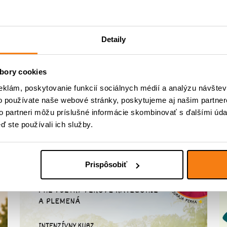
zabudnite napísať meno, komu napísať venovanie.
mu Vám viete vytvoriť aj darčekový poukaz na
Konzultáciu 
Detaily
om
– do poznámky nám uveďte, že máte záujem o darčekov
né čítanie a krásne Vianoce!
bory cookies
eklám, poskytovanie funkcií sociálnych médií a analýzu návšte
o používate naše webové stránky, poskytujeme aj našim partner
to partneri môžu príslušné informácie skombinovať s ďalšími údaj
ď ste používali ich služby.
Prispôsobiť