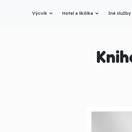
Výcvik
Hotel a škôlka
Iné služby
Knih