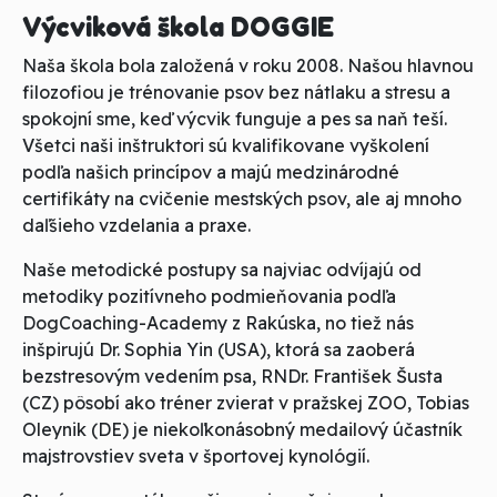
Výcviková škola DOGGIE
Naša škola bola založená v roku 2008. Našou hlavnou
filozofiou je trénovanie psov bez nátlaku a stresu a
spokojní sme, keď výcvik funguje a pes sa naň teší.
Všetci naši inštruktori sú kvalifikovane vyškolení
podľa našich princípov a majú medzinárodné
certifikáty na cvičenie mestských psov, ale aj mnoho
daľšieho vzdelania a praxe.
Naše metodické postupy sa najviac odvíjajú od
metodiky pozitívneho podmieňovania podľa
DogCoaching-Academy z Rakúska, no tiež nás
inšpirujú Dr. Sophia Yin (USA), ktorá sa zaoberá
bezstresovým vedením psa, RNDr. František Šusta
(CZ) pôsobí ako tréner zvierat v pražskej ZOO, Tobias
Oleynik (DE) je niekoľkonásobný medailový účastník
majstrovstiev sveta v športovej kynológií.