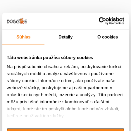
Súhlas
Detaily
O cookies
Táto webstránka používa súbory cookies
Naši inštruktori – cvičiská
Na prispôsobenie obsahu a reklám, poskytovanie funkcií
sociálnych médií a analýzu návštevnosti používame
BA, PK, NR, NMnV
súbory cookie. Informácie o tom, ako používate naše
webové stránky, poskytujeme aj našim partnerom v
Dana Hrašková
– inštruktorka základnej
oblasti sociálnych médií, inzercie a analýzy. Títo partneri
poslušnosti psov v BA a PK
môžu príslušné informácie skombinovať s ďalšími
Veronika Oškerová
– inštruktorka
údajmi, ktoré ste im poskytli alebo ktoré od vás získali,
základnej poslušnosti psov v BA a PK
keď ste používali ich služby.
Peter Matejov
– inštruktor základnej
poslušnosti psov v NR a NMnV