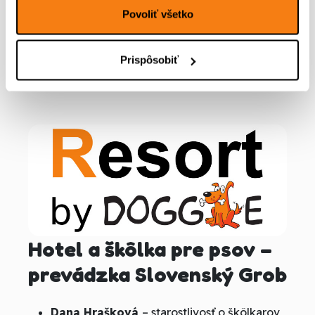
Janka Macháčová
– inštruktorka
Povoliť všetko
canisterapie
Prispôsobiť
Hotel a škôlka pre psov –
prevádzka Slovenský Grob
Dana Hrašková
– starostlivosť o škôlkarov