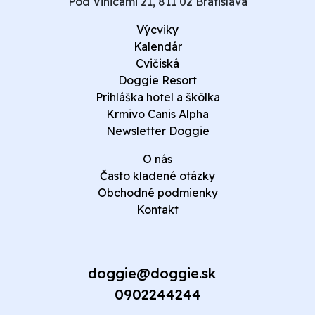
Pod Vinicami 21, 811 02 Bratislava
Výcviky
Kalendár
Cvičiská
Doggie Resort
Prihláška hotel a škôlka
Krmivo Canis Alpha
Newsletter Doggie
O nás
Často kladené otázky
Obchodné podmienky
Kontakt
doggie@doggie.sk
0902244244