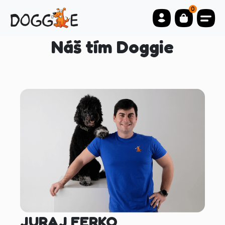
0
Náš tím Doggie
JURAJ FERKO