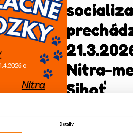
socializ
prechád
21.3.202
Nitra-me
Sihoť
25,00
€
Detaily