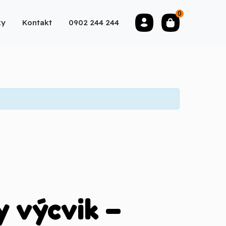
0
ky
Kontakt
0902 244 244
y výcvik –