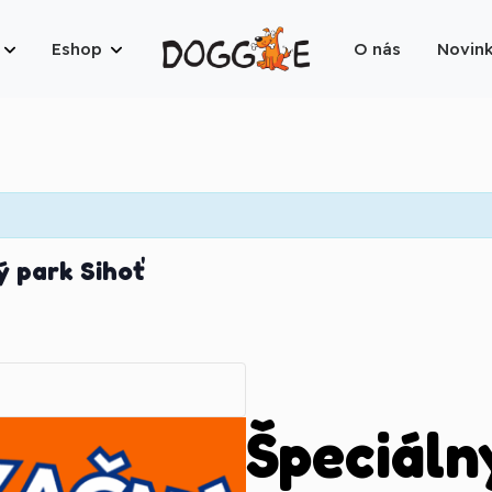
Eshop
O nás
Novin
ý park Sihoť
Špeciáln