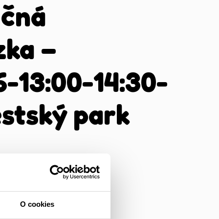
ačná
zka –
6-13:00-14:30-
stský park
O cookies