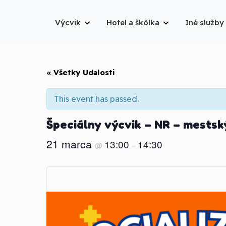
Výcvik
Hotel a škôlka
Iné služby
« Všetky Udalosti
This event has passed.
Špeciálny výcvik – NR – mestsk
21 marca
13:00
14:30
@
–