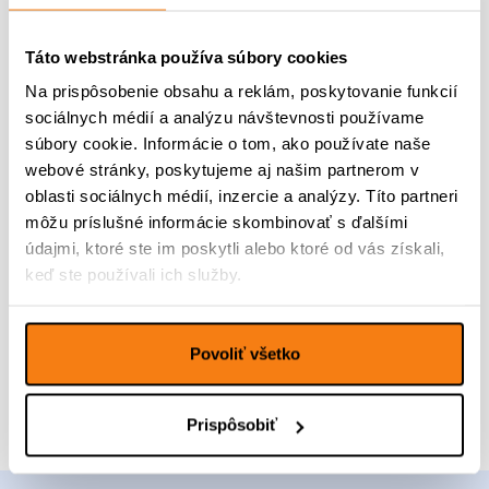
Špeciálny výcvik –
Táto webstránka používa súbory cookies
socializačná prechádzka
Na prispôsobenie obsahu a reklám, poskytovanie funkcií
sociálnych médií a analýzu návštevnosti používame
– 11.4.2026-13:30-15:00-
súbory cookie. Informácie o tom, ako používate naše
Piešťany-Lodenica
webové stránky, poskytujeme aj našim partnerom v
oblasti sociálnych médií, inzercie a analýzy. Títo partneri
môžu príslušné informácie skombinovať s ďalšími
25,00
€
údajmi, ktoré ste im poskytli alebo ktoré od vás získali,
keď ste používali ich služby.
Pridať do kalendára
Povoliť všetko
Prispôsobiť