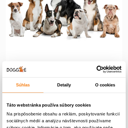
Basic Group
Súhlas
Detaily
O cookies
P
A
170,00
€
100,00
€
ô
k
m
v
t
Pridať do košíka
Táto webstránka používa súbory cookies
n
o
u
o
d
á
Na prispôsobenie obsahu a reklám, poskytovanie funkcií
ž
n
l
sociálnych médií a analýzu návštevnosti používame
s
á
n
súbory cookie. Informácie o tom, ako používate naše