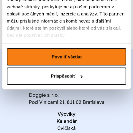
t
c
a
webové stránky, poskytujeme aj našim partnerom v
v
e
c
Pridať do kalendára
o
oblasti sociálnych médií, inzercie a analýzy. Títo partneri
n
e
B
môžu príslušné informácie skombinovať s ďalšími
a
n
a
b
a
údajmi, ktoré ste im poskytli alebo ktoré od vás získali,
s
o
j
keď ste používali ich služby.
i
l
e
c
a
:
G
:
1
Povoliť všetko
r
1
0
o
7
0
u
0
,
p
Prispôsobiť
,
0
0
0
0
Doggie s. r. o.
€
Pod Vinicami 21, 811 02 Bratislava
€
.
.
Výcviky
Kalendár
Cvičiská