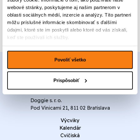
t
c
a
webové stránky, poskytujeme aj našim partnerom v
v
e
c
Pridať do kalendára
o
oblasti sociálnych médií, inzercie a analýzy. Títo partneri
n
e
P
môžu príslušné informácie skombinovať s ďalšími
a
n
u
b
a
údajmi, ktoré ste im poskytli alebo ktoré od vás získali,
p
o
j
keď ste používali ich služby.
p
l
e
y
a
:
G
:
1
Povoliť všetko
r
1
0
o
7
0
u
0
,
p
Prispôsobiť
,
0
0
0
0
Doggie s. r. o.
€
Pod Vinicami 21, 811 02 Bratislava
€
.
.
Výcviky
Kalendár
Cvičiská