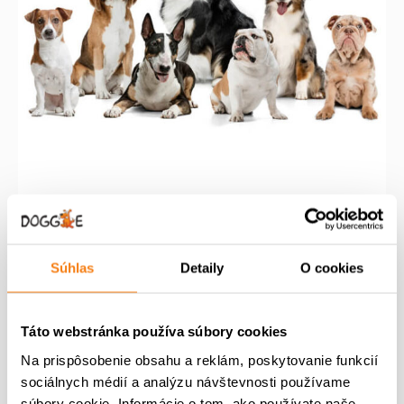
O
D
U
K
T
Puppy Group
Súhlas
Detaily
O cookies
P
A
170,00
€
100,00
€
ô
k
m
v
t
Pridať do košíka
Táto webstránka používa súbory cookies
n
o
u
o
d
á
Na prispôsobenie obsahu a reklám, poskytovanie funkcií
ž
n
l
sociálnych médií a analýzu návštevnosti používame
s
á
n
súbory cookie. Informácie o tom, ako používate naše