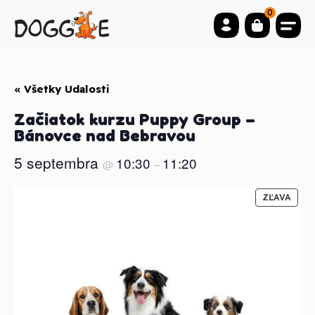
0
« Všetky Udalosti
Začiatok kurzu Puppy Group –
Bánovce nad Bebravou
5 septembra
10:30
11:20
@
–
Z
ZĽAVA
Ľ
A
V
N
E
N
Ý
P
R