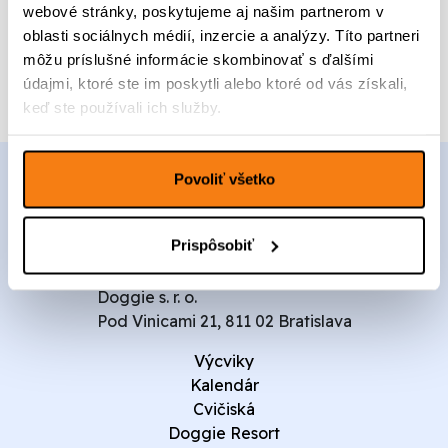
v
e
c
webové stránky, poskytujeme aj našim partnerom v
Pridať do kalendára
o
n
e
oblasti sociálnych médií, inzercie a analýzy. Títo partneri
P
a
n
môžu príslušné informácie skombinovať s ďalšími
u
b
a
údajmi, ktoré ste im poskytli alebo ktoré od vás získali,
p
o
j
p
keď ste používali ich služby.
l
e
y
a
:
G
:
1
r
1
0
Povoliť všetko
o
7
0
u
0
,
p
,
0
Prispôsobiť
0
0
0
Doggie s. r. o.
€
Pod Vinicami 21, 811 02 Bratislava
€
.
.
Výcviky
Kalendár
Cvičiská
Doggie Resort