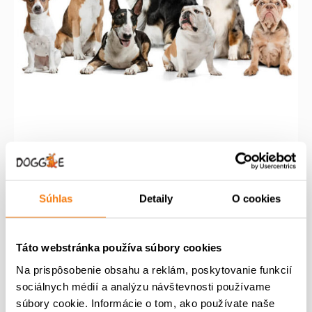
Puppy Group
Súhlas
Detaily
O cookies
P
A
170,00
€
100,00
€
ô
k
m
v
t
Pridať do košíka
n
o
u
Táto webstránka používa súbory cookies
o
d
á
ž
Na prispôsobenie obsahu a reklám, poskytovanie funkcií
n
l
s
sociálnych médií a analýzu návštevnosti používame
á
n
t
c
a
súbory cookie. Informácie o tom, ako používate naše