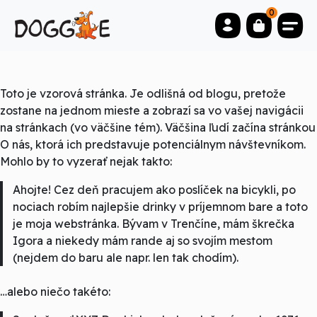
0
Toto je vzorová stránka. Je odlišná od blogu, pretože
zostane na jednom mieste a zobrazí sa vo vašej navigácii
na stránkach (vo väčšine tém). Väčšina ľudí začína stránkou
O nás, ktorá ich predstavuje potenciálnym návštevníkom.
Mohlo by to vyzerať nejak takto:
Ahojte! Cez deň pracujem ako poslíček na bicykli, po
nociach robím najlepšie drinky v príjemnom bare a toto
je moja webstránka. Bývam v Trenčíne, mám škrečka
Igora a niekedy mám rande aj so svojím mestom
(nejdem do baru ale napr. len tak chodím).
…alebo niečo takéto: