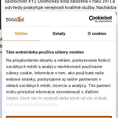
Spoločnosť XYZ Doohickey bola založená v roku 1971 a
odvtedy poskytuje verejnosti kvalitné služby. Nachádza
sa v meste Gotham City, XYZ zamestnáva viac ako 2 000
ľudí a robí všetky druhy úžasných vecí pre komunitu
Gotham.
Súhlas
Detaily
O cookies
Ako nový používateľ WordPress môžete prejsť na
vašu
nástenku
, zmazať túto stránku a vytvoriť nové stránky pre
váš obsah. Bavte sa!
Táto webstránka používa súbory cookies
Na prispôsobenie obsahu a reklám, poskytovanie funkcií
sociálnych médií a analýzu návštevnosti používame
súbory cookie. Informácie o tom, ako používate naše
webové stránky, poskytujeme aj našim partnerom v
oblasti sociálnych médií, inzercie a analýzy. Títo partneri
môžu príslušné informácie skombinovať s ďalšími
údajmi, ktoré ste im poskytli alebo ktoré od vás získali,
keď ste používali ich služby.
Doggie s. r. o.