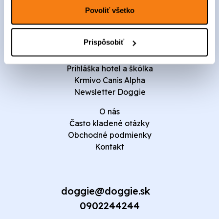
Pod Vinicami 21, 811 02 Bratislava
Povoliť všetko
Výcviky
Kalendár
Prispôsobiť
Cvičiská
Doggie Resort
Prihláška hotel a škôlka
Krmivo Canis Alpha
Newsletter Doggie
O nás
Často kladené otázky
Obchodné podmienky
Kontakt
doggie@doggie.sk
0902244244