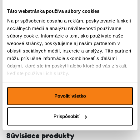
Táto webstránka používa súbory cookies
Na prispôsobenie obsahu a reklám, poskytovanie funkcií
sociálnych médií a analýzu návštevnosti používame
množstvo
Pridať do košíka
súbory cookie. Informácie o tom, ako používate naše
Absolvent
webové stránky, poskytujeme aj našim partnerom v
Group
oblasti sociálnych médií, inzercie a analýzy. Títo partneri
môžu príslušné informácie skombinovať s ďalšími
údajmi, ktoré ste im poskytli alebo ktoré od vás získali,
Popis
keď ste používali ich služby.
Ďalšie informácie
Povoliť všetko
Prispôsobiť
Súvisiace produkty