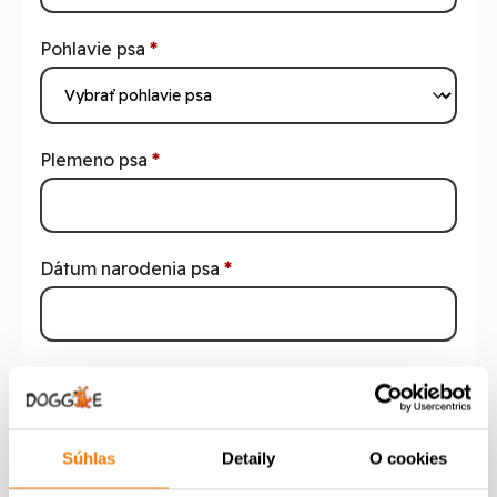
Pohlavie psa
*
Plemeno psa
*
Dátum narodenia psa
*
Dátum očkovania proti psinke a parvoviróze
*
Súhlas
Detaily
O cookies
Dátum očkovania proti besnote
*