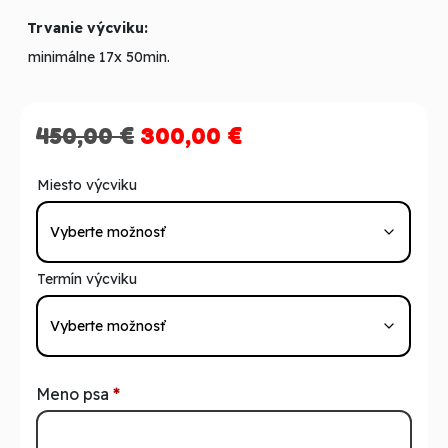
Trvanie výcviku:
minimálne 17x 50min.
Pôvodná
Aktuálna
450,00
€
300,00
€
cena
cena
Miesto výcviku
bola:
je:
450,00 €.
300,00 €.
Termín výcviku
Meno psa
*