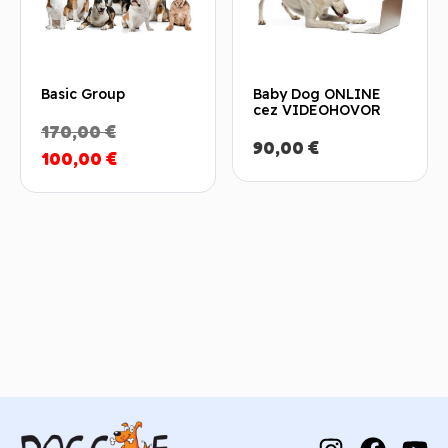
Basic Group
Baby Dog ONLINE
cez VIDEOHOVOR
Pôvodná
170,00
€
90,00
€
cena
Aktuálna
100,00
€
bola:
cena
170,00 €.
je:
100,00 €.