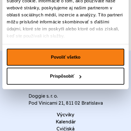
súbory cookie. Informácie o tom, ako používate naše
t
U
c
a
webové stránky, poskytujeme aj našim partnerom v
K
v
e
c
T
oblasti sociálnych médií, inzercie a analýzy. Títo partneri
Pridať do kalendára
o
n
e
B
môžu príslušné informácie skombinovať s ďalšími
a
n
a
údajmi, ktoré ste im poskytli alebo ktoré od vás získali,
b
a
s
o
j
keď ste používali ich služby.
i
l
e
c
a
:
G
:
1
Povoliť všetko
r
1
0
o
7
0
u
0
,
Prispôsobiť
p
,
0
0
0
0
Doggie s. r. o.
€
Pod Vinicami 21, 811 02 Bratislava
€
.
.
Výcviky
Kalendár
Cvičiská