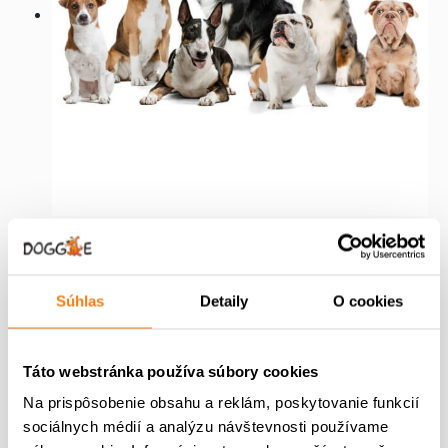
Z
ZĽAVA
Ľ
Basic Group
A
V
Súhlas
Detaily
O cookies
N
P
A
170,00
€
100,00
€
E
ô
k
N
m
v
t
Pridať do košíka
Táto webstránka používa súbory cookies
Ý
n
o
u
P
o
d
á
Na prispôsobenie obsahu a reklám, poskytovanie funkcií
R
ž
n
l
O
sociálnych médií a analýzu návštevnosti používame
s
D
á
n