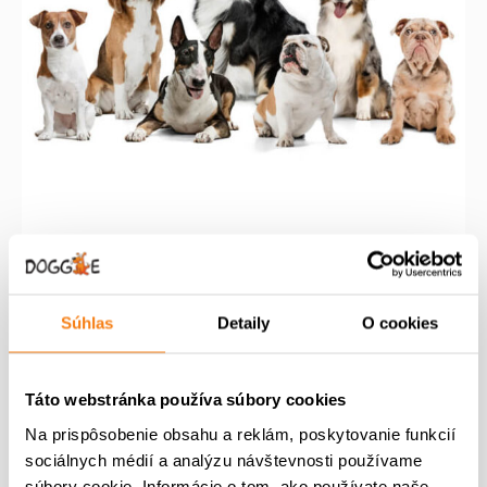
Puppy Group
Súhlas
Detaily
O cookies
P
A
170,00
€
100,00
€
ô
k
m
v
t
Pridať do košíka
Táto webstránka používa súbory cookies
n
o
u
o
d
á
Na prispôsobenie obsahu a reklám, poskytovanie funkcií
ž
n
l
sociálnych médií a analýzu návštevnosti používame
s
á
n
súbory cookie. Informácie o tom, ako používate naše