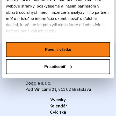
t
c
a
webové stránky, poskytujeme aj našim partnerom v
v
e
c
Pridať do kalendára
o
oblasti sociálnych médií, inzercie a analýzy. Títo partneri
n
e
P
môžu príslušné informácie skombinovať s ďalšími
a
n
u
b
a
údajmi, ktoré ste im poskytli alebo ktoré od vás získali,
p
o
j
keď ste používali ich služby.
p
l
e
y
a
:
G
:
1
Povoliť všetko
r
1
0
o
7
0
u
0
,
p
Prispôsobiť
,
0
0
0
0
Doggie s. r. o.
€
Pod Vinicami 21, 811 02 Bratislava
€
.
.
Výcviky
Kalendár
Cvičiská