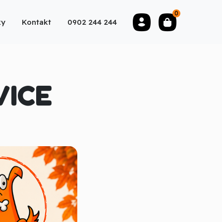
0
ky
Kontakt
0902 244 244
VICE