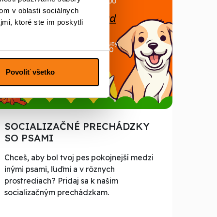
om v oblasti sociálnych
mi, ktoré ste im poskytli
Povoliť všetko
SOCIALIZAČNÉ PRECHÁDZKY
SO PSAMI
Chceš, aby bol tvoj pes pokojnejší medzi
inými psami, ľuďmi a v rôznych
prostrediach? Pridaj sa k našim
socializačným prechádzkam.