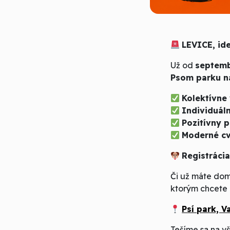
LEVICE, id
Už od
septemb
Psom parku na
Kolektívne
Individuál
Pozit
ívny p
Modern
é cv
Registrácia
Či už máte dom
ktorým chcete 
Psí park, V
Tešíme sa na v