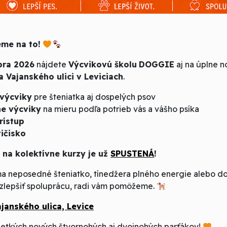
eme na to!
ra 2026
nájdete
Výcvikovú školu
DOGGIE
aj na úplne n
 Vajanského ulici v Leviciach
.
 výcviky
pre šteniatka aj dospelých psov
ne výcviky
na mieru podľa potrieb vás a vášho psíka
r
ístup
i
čisko
 na kolektívne kurzy je už
SPUSTENÁ
!
a neposedné šteniatko, tínedžera plného energie alebo do
zlepšiť spoluprácu, radi vám pomôžeme.
ajanského ulica, Levice
šetkých nových štvornohých aj dvojnohých parťákov!