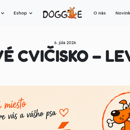
Eshop
O nás
Novin
6. júla 2026
É CVIČISKO – LE