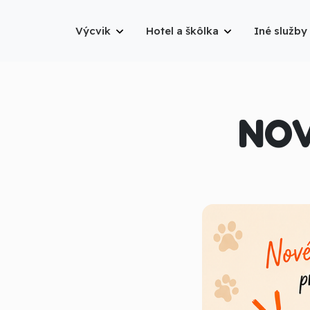
Výcvik
Hotel a škôlka
Iné služby
NOV