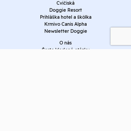
Cvičiská
Doggie Resort
Prihláška hotel a škôlka
Krmivo Canis Alpha
Newsletter Doggie
O nás
Často kladené otázky
Obchodné podmienky
Kontakt
doggie@doggie.sk
0902244244
Súbory cookies
Ochrana osobných údajov