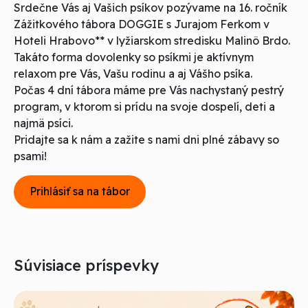
Srdečne Vás aj Vašich psíkov pozývame na 16. ročník
Zážitkového tábora DOGGIE s Jurajom Ferkom v
Hoteli Hrabovo** v lyžiarskom stredisku Malinô Brdo.
Takáto forma dovolenky so psíkmi je aktívnym
relaxom pre Vás, Vašu rodinu a aj Vášho psíka.
Počas 4 dní tábora máme pre Vás nachystaný pestrý
program, v ktorom si prídu na svoje dospelí, deti a
najmä psíci.
Pridajte sa k nám a zažite s nami dni plné zábavy so
psami!
Prihlásiť sa na tábor
Súvisiace príspevky