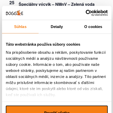
25
Špeciálny výcvik – NMnV – Zelená voda
26 apríla @ 14:00
-
15:30
NE
26
Špeciálny výcvik – PK – vinice pri Rozalke
Súhlas
Detaily
O cookies
máj 2026
Táto webstránka používa súbory cookies
9 mája @ 9:30
-
10:20
SO
9
Na prispôsobenie obsahu a reklám, poskytovanie funkcií
Začiatok kurzu Teenager Group – Nitra
sociálnych médií a analýzu návštevnosti používame
súbory cookie. Informácie o tom, ako používate naše
9 mája @ 10:00
-
11:30
SO
webové stránky, poskytujeme aj našim partnerom v
9
Špeciálny výcvik – PK – vinice pri Rozalke
oblasti sociálnych médií, inzercie a analýzy. Títo partneri
môžu príslušné informácie skombinovať s ďalšími
9 mája @ 10:30
-
11:20
údajmi, ktoré ste im poskytli alebo ktoré od vás získali,
SO
9
Začiatok kurzu Puppy Group – Nitra
keď ste používali ich služby.
Povoliť všetko