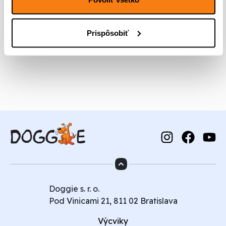
Udalosti
Udalo
Predchádzajúce
Dnes
Nasledujúce
Prispôsobiť
Prihlásiť sa na odber
Doggie s. r. o.
Pod Vinicami 21, 811 02 Bratislava
Výcviky