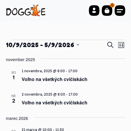
0
Udalosti
Udalo
Ev
10/9/2025
 - 
5/9/2026
Vyhľadať
Zozn
Vi
Vyberte
Sear
dátum.
november 2025
Na
and
1 novembra, 2025 @ 8:00
-
17:00
SO
1
Voľno na všetkých cvičiskách
View
Navi
2 novembra, 2025 @ 8:00
-
17:00
NE
2
Voľno na všetkých cvičiskách
marec 2026
21 marca @ 10:00
-
11:30
SO