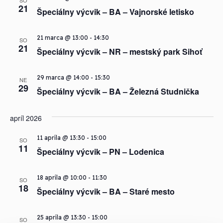
21
Špeciálny výcvik – BA – Vajnorské letisko
21 marca @ 13:00
-
14:30
SO
21
Špeciálny výcvik – NR – mestský park Sihoť
29 marca @ 14:00
-
15:30
NE
29
Špeciálny výcvik – BA – Železná Studnička
apríl 2026
11 apríla @ 13:30
-
15:00
SO
11
Špeciálny výcvik – PN – Lodenica
18 apríla @ 10:00
-
11:30
SO
18
Špeciálny výcvik – BA – Staré mesto
25 apríla @ 13:30
-
15:00
SO